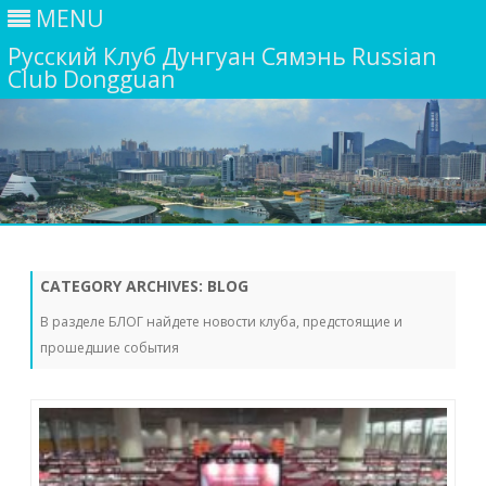
MENU
Русский Клуб Дунгуан Сямэнь Russian
Club Dongguan
Skip
to
content
CATEGORY ARCHIVES:
BLOG
В разделе БЛОГ найдете новости клуба, предстоящие и
прошедшие события